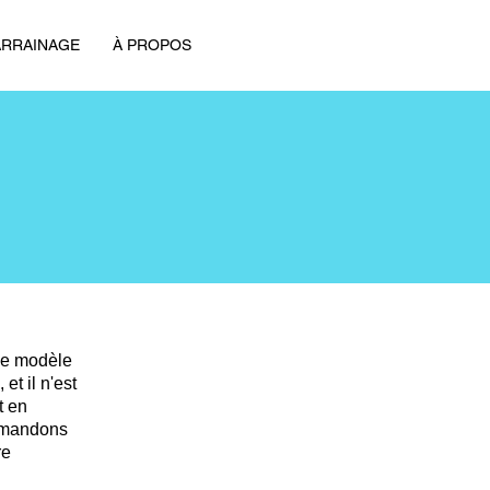
ARRAINAGE
À PROPOS
Ce modèle
et il n'est
t en
ommandons
re