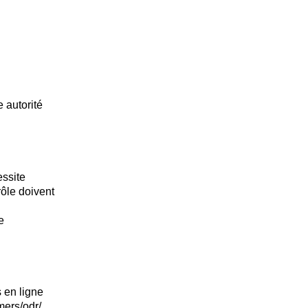
 autorité
essite
rôle doivent
e
 en ligne
mers/odr/
.