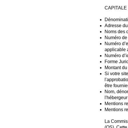
CAPITALE
Dénominatio
Adresse du 
Noms des di
Numéro de t
Numéro d’en
applicable a
Numéro d’id
Forme Jurid
Montant du 
Si votre si
l'approbati
être fournies. 
Nom, dénomi
l'hébergeur
Mentions re
Mentions rel
La Commissi
(OS). Cette